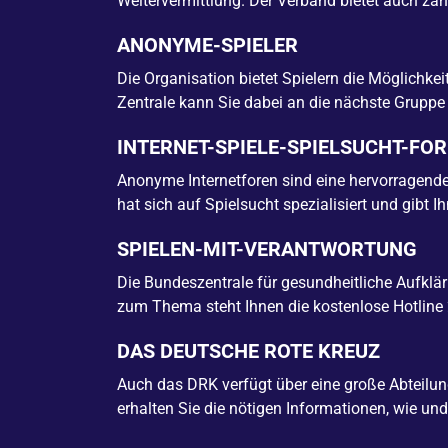
Weitervermittlung. Der Verband bietet auch zahl
ANONYME-SPIELER
Die Organisation bietet Spielern die Möglichk
Zentrale kann Sie dabei an die nächste Gruppe 
INTERNET-SPIELE-SPIELSUCHT-FO
Anonyme Internetforen sind eine hervorragend
hat sich auf Spielsucht spezialisiert und gibt
SPIELEN-MIT-VERANTWORTUNG
Die Bundeszentrale für gesundheitliche Aufklär
zum Thema steht Ihnen die kostenlose Hotline
DAS DEUTSCHE ROTE KREUZ
Auch das DRK verfügt über eine große Abteilu
erhalten Sie die nötigen Informationen, wie u