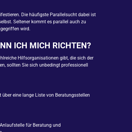
estieren. Die häufigste Parallelsucht dabei ist
elbst. Seltener kommt es parallel auch zu
egriffen wird.
ANN ICH MICH RICHTEN?
lreiche Hilfsorganisationen gibt, die sich der
, sollten Sie sich unbedingt professionell
t über eine lange Liste von Beratungsstellen
 Anlaufstelle für Beratung und