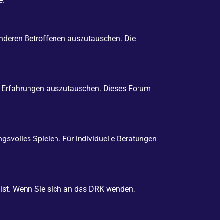
e.
 anderen Betroffenen auszutauschen. Die
nd Erfahrungen auszutauschen. Dieses Forum
ngsvolles Spielen. Für individuelle Beratungen
ist. Wenn Sie sich an das DRK wenden,