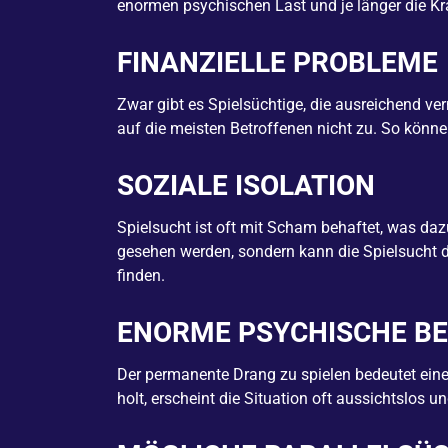
enormen psychischen Last und je länger die Kra
FINANZIELLE PROBLEME
Zwar gibt es Spielsüchtige, die ausreichend verm
auf die meisten Betroffenen nicht zu. So könne
SOZIALE ISOLATION
Spielsucht ist oft mit Scham behaftet, was da
gesehen werden, sondern kann die Spielsucht 
finden.
ENORME PSYCHISCHE B
Der permanente Drang zu spielen bedeutet eine 
holt, erscheint die Situation oft aussichtslos 