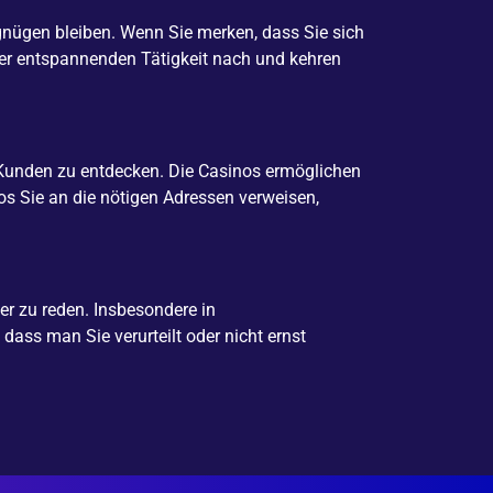
ergnügen bleiben. Wenn Sie merken, dass Sie sich
der entspannenden Tätigkeit nach und kehren
 Kunden zu entdecken. Die Casinos ermöglichen
os Sie an die nötigen Adressen verweisen,
er zu reden. Insbesondere in
dass man Sie verurteilt oder nicht ernst