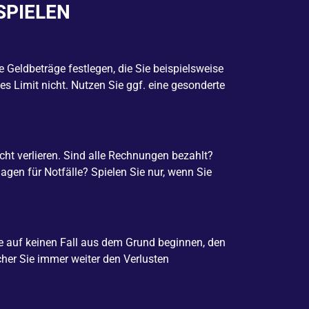
SPIELEN
Geldbeträge festlegen, die Sie beispielsweise
 Limit nicht. Nutzen Sie ggf. eine gesonderte
cht verlieren. Sind alle Rechnungen bezahlt?
agen für Notfälle? Spielen Sie nur, wenn Sie
Sie auf keinen Fall aus dem Grund beginnen, den
lcher Sie immer weiter den Verlusten