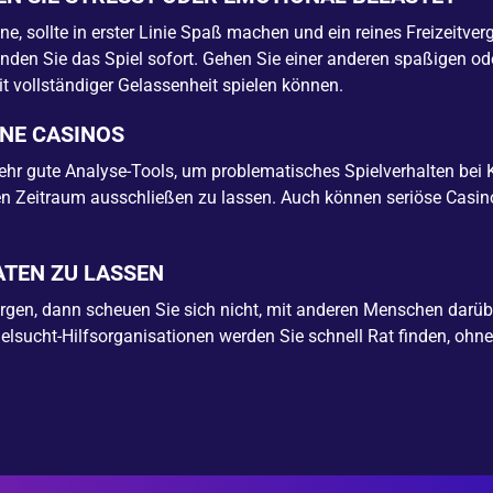
ine, sollte in erster Linie Spaß machen und ein reines Freizeitv
enden Sie das Spiel sofort. Gehen Sie einer anderen spaßigen o
it vollständiger Gelassenheit spielen können.
INE CASINOS
ehr gute Analyse-Tools, um problematisches Spielverhalten bei
sen Zeitraum ausschließen zu lassen. Auch können seriöse Casin
ATEN ZU LASSEN
orgen, dann scheuen Sie sich nicht, mit anderen Menschen darüb
elsucht-Hilfsorganisationen werden Sie schnell Rat finden, ohne 